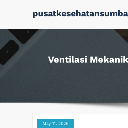
Skip
pusatkesehatansumba
to
content
Ventilasi Mekani
May 11, 2026