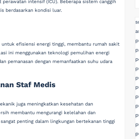
it perawatan intensif (ICU). Beberapa sistem canggih
 berdasarkan kondisi luar.
s
a
p
untuk efisiensi energi tinggi, membantu rumah sakit
p
lasi ini menggunakan teknologi pemulihan energi
p
 dan pemanasan dengan memanfaatkan suhu udara
p
p
nan Staf Medis
p
p
 mekanik juga meningkatkan kesehatan dan
p
ersih membantu mengurangi kelelahan dan
p
i sangat penting dalam lingkungan bertekanan tinggi
p
p