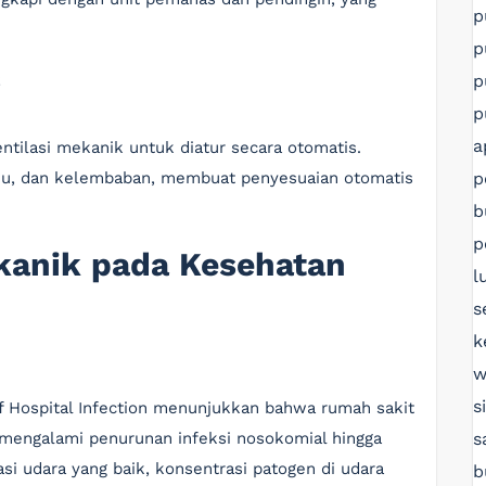
p
p
s
p
p
a
ilasi mekanik untuk diatur secara otomatis.
p
hu, dan kelembaban, membuat penyesuaian otomatis
b
p
kanik pada Kesehatan
l
s
k
w
s
of Hospital Infection menunjukkan bahwa rumah sakit
s
 mengalami penurunan infeksi nosokomial hingga
i udara yang baik, konsentrasi patogen di udara
b