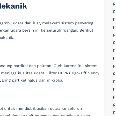
p
Mekanik
p
p
ambil udara dari luar, melewati sistem penyaring
p
kan udara bersih ini ke seluruh ruangan. Berikut
p
mekanik:
p
p
p
p
ndung partikel dan polutan. Oleh karena itu, sistem
p
menjaga kualitas udara. Filter HEPA (High-Efficiency
yaring partikel halus dan mikroba.
p
p
p
p
rol untuk mendistribusikan udara ke seluruh
p
gkapi dengan unit pemanas dan pendingin, yang