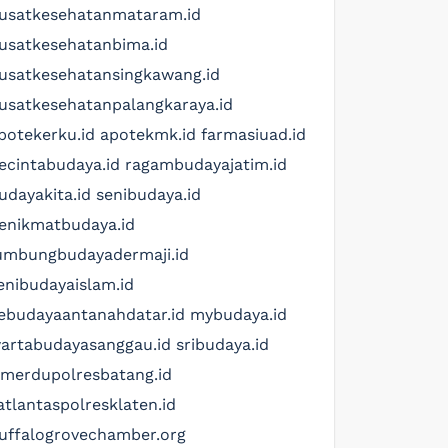
usatkesehatanmataram.id
usatkesehatanbima.id
usatkesehatansingkawang.id
usatkesehatanpalangkaraya.id
potekerku.id
apotekmk.id
farmasiuad.id
ecintabudaya.id
ragambudayajatim.id
udayakita.id
senibudaya.id
enikmatbudaya.id
umbungbudayadermaji.id
enibudayaislam.id
ebudayaantanahdatar.id
mybudaya.id
artabudayasanggau.id
sribudaya.id
imerdupolresbatang.id
atlantaspolresklaten.id
uffalogrovechamber.org