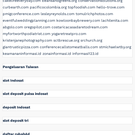
cakelifeeveryday.com
beansandgreens.org
conservationsolutions.org
curbearth.com
pacificocolombia.org
topfoodish.com
hello-trove.com
pmigconference.com
lesleyreynolds.com
tomulrichphotos.com
eventfulweddingplanning.com
kowloonbaybrewery.com
lachilenita.com
abgolo.com
oregopilot.com
costaricacasadaretodream.com
myfortworthpodiatrist.com
yogaretreatpro.com
kristenjanephotography.com
sctbrescue.org
srchurch.org
giantrusticpizza.com
conferencecallstomeatballs.com
stmichaelwtby.org
keamananinformasi.id
zonainformasi.id
informasi123.id
Pengeluaran Taiwan
slot Indosat
slot deposit pulsa indosat
deposit Indosat
slot deposit tri
daftar rubah4d