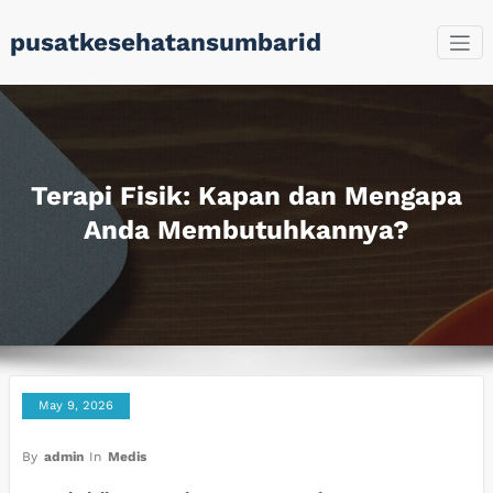
Skip
pusatkesehatansumbarid
to
content
Terapi Fisik: Kapan dan Mengapa
Anda Membutuhkannya?
May 9, 2026
By
admin
In
Medis