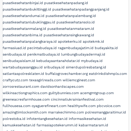
pusatkesehatanbinjai.id
pusatkesehatanpadang.id
pusatkesehatanbukittinggi.id
pusatkesehatanpadangpanjang.id
pusatkesehatandumai.id
pusatkesehatanpalembang.id
pusatkesehatanlubuklinggau.id
pusatkesehatansolo.id
pusatkesehatanmalang.id
pusatkesehatanmataram.id
pusatkesehatanbima.id
pusatkesehatansingkawang.id
pusatkesehatanpalangkaraya.id
apotekerku.id
apotekmk.id
farmasiuad.id
pecintabudaya.id
ragambudayajatim.id
budayakita.id
senibudaya.id
penikmatbudaya.id
lumbungbudayadermaji.id
senibudayaislam.id
kebudayaantanahdatar.id
mybudaya.id
wartabudayasanggau.id
sribudaya.id
simerdupolresbatang.id
satlantaspolresklaten.id
buffalogrovechamber.org
eatdrinkdishmpls.com
craftycutz.com
texasgirlreads.com
williemcginest.com
zorrosrestaurant.com
davidsonhardscapes.com
wilkinsactiongraphics.com
guiltybunnies.com
acemgmtgroup.com
greeneacresfarmhouse.com
cincinnatiukrainianfestival.com
fullhousesa.com
oyaguerefineart.com
healthywife.com
pbcvoice.com
amazingtimlocksmith.com
marrakechimmo.com
polresmanggaraitimur.id
polrestoba.id
infotentangkesehatan.id
informasikesehatan.id
kamuskesehatan.id
farmasiapotekerumm.id
kabarmataram.id