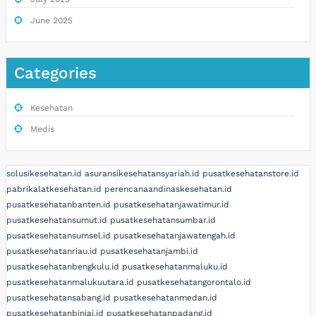
June 2025
Categories
Kesehatan
Medis
solusikesehatan.id
asuransikesehatansyariah.id
pusatkesehatanstore.id
pabrikalatkesehatan.id
perencanaandinaskesehatan.id
pusatkesehatanbanten.id
pusatkesehatanjawatimur.id
pusatkesehatansumut.id
pusatkesehatansumbar.id
pusatkesehatansumsel.id
pusatkesehatanjawatengah.id
pusatkesehatanriau.id
pusatkesehatanjambi.id
pusatkesehatanbengkulu.id
pusatkesehatanmaluku.id
pusatkesehatanmalukuutara.id
pusatkesehatangorontalo.id
pusatkesehatansabang.id
pusatkesehatanmedan.id
pusatkesehatanbinjai.id
pusatkesehatanpadang.id