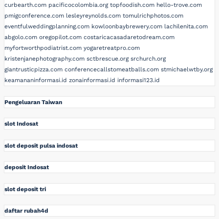
curbearth.com
pacificocolombia.org
topfoodish.com
hello-trove.com
pmigconference.com
lesleyreynolds.com
tomulrichphotos.com
eventfulweddingplanning.com
kowloonbaybrewery.com
lachilenita.com
abgolo.com
oregopilot.com
costaricacasadaretodream.com
myfortworthpodiatrist.com
yogaretreatpro.com
kristenjanephotography.com
sctbrescue.org
srchurch.org
giantrusticpizza.com
conferencecallstomeatballs.com
stmichaelwtby.org
keamananinformasi.id
zonainformasi.id
informasi123.id
Pengeluaran Taiwan
slot Indosat
slot deposit pulsa indosat
deposit Indosat
slot deposit tri
daftar rubah4d