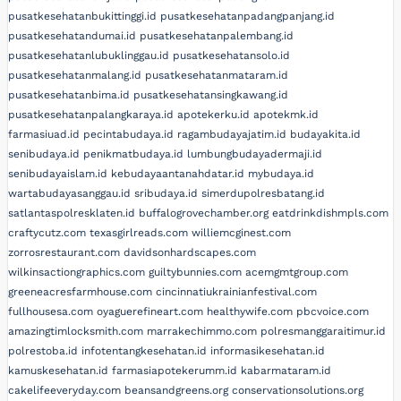
pusatkesehatanbukittinggi.id
pusatkesehatanpadangpanjang.id
pusatkesehatandumai.id
pusatkesehatanpalembang.id
pusatkesehatanlubuklinggau.id
pusatkesehatansolo.id
pusatkesehatanmalang.id
pusatkesehatanmataram.id
pusatkesehatanbima.id
pusatkesehatansingkawang.id
pusatkesehatanpalangkaraya.id
apotekerku.id
apotekmk.id
farmasiuad.id
pecintabudaya.id
ragambudayajatim.id
budayakita.id
senibudaya.id
penikmatbudaya.id
lumbungbudayadermaji.id
senibudayaislam.id
kebudayaantanahdatar.id
mybudaya.id
wartabudayasanggau.id
sribudaya.id
simerdupolresbatang.id
satlantaspolresklaten.id
buffalogrovechamber.org
eatdrinkdishmpls.com
craftycutz.com
texasgirlreads.com
williemcginest.com
zorrosrestaurant.com
davidsonhardscapes.com
wilkinsactiongraphics.com
guiltybunnies.com
acemgmtgroup.com
greeneacresfarmhouse.com
cincinnatiukrainianfestival.com
fullhousesa.com
oyaguerefineart.com
healthywife.com
pbcvoice.com
amazingtimlocksmith.com
marrakechimmo.com
polresmanggaraitimur.id
polrestoba.id
infotentangkesehatan.id
informasikesehatan.id
kamuskesehatan.id
farmasiapotekerumm.id
kabarmataram.id
cakelifeeveryday.com
beansandgreens.org
conservationsolutions.org