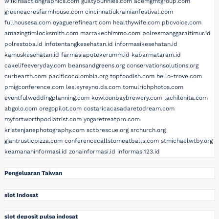
wilkinsactiongraphics.com
guiltybunnies.com
acemgmtgroup.com
greeneacresfarmhouse.com
cincinnatiukrainianfestival.com
fullhousesa.com
oyaguerefineart.com
healthywife.com
pbcvoice.com
amazingtimlocksmith.com
marrakechimmo.com
polresmanggaraitimur.id
polrestoba.id
infotentangkesehatan.id
informasikesehatan.id
kamuskesehatan.id
farmasiapotekerumm.id
kabarmataram.id
cakelifeeveryday.com
beansandgreens.org
conservationsolutions.org
curbearth.com
pacificocolombia.org
topfoodish.com
hello-trove.com
pmigconference.com
lesleyreynolds.com
tomulrichphotos.com
eventfulweddingplanning.com
kowloonbaybrewery.com
lachilenita.com
abgolo.com
oregopilot.com
costaricacasadaretodream.com
myfortworthpodiatrist.com
yogaretreatpro.com
kristenjanephotography.com
sctbrescue.org
srchurch.org
giantrusticpizza.com
conferencecallstomeatballs.com
stmichaelwtby.org
keamananinformasi.id
zonainformasi.id
informasi123.id
Pengeluaran Taiwan
slot Indosat
slot deposit pulsa indosat