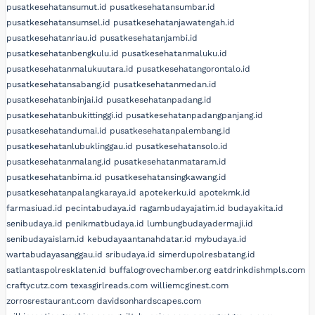
pusatkesehatansumut.id
pusatkesehatansumbar.id
pusatkesehatansumsel.id
pusatkesehatanjawatengah.id
pusatkesehatanriau.id
pusatkesehatanjambi.id
pusatkesehatanbengkulu.id
pusatkesehatanmaluku.id
pusatkesehatanmalukuutara.id
pusatkesehatangorontalo.id
pusatkesehatansabang.id
pusatkesehatanmedan.id
pusatkesehatanbinjai.id
pusatkesehatanpadang.id
pusatkesehatanbukittinggi.id
pusatkesehatanpadangpanjang.id
pusatkesehatandumai.id
pusatkesehatanpalembang.id
pusatkesehatanlubuklinggau.id
pusatkesehatansolo.id
pusatkesehatanmalang.id
pusatkesehatanmataram.id
pusatkesehatanbima.id
pusatkesehatansingkawang.id
pusatkesehatanpalangkaraya.id
apotekerku.id
apotekmk.id
farmasiuad.id
pecintabudaya.id
ragambudayajatim.id
budayakita.id
senibudaya.id
penikmatbudaya.id
lumbungbudayadermaji.id
senibudayaislam.id
kebudayaantanahdatar.id
mybudaya.id
wartabudayasanggau.id
sribudaya.id
simerdupolresbatang.id
satlantaspolresklaten.id
buffalogrovechamber.org
eatdrinkdishmpls.com
craftycutz.com
texasgirlreads.com
williemcginest.com
zorrosrestaurant.com
davidsonhardscapes.com