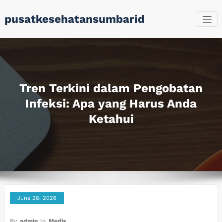
Skip
pusatkesehatansumbarid
to
content
Tren Terkini dalam Pengobatan
Infeksi: Apa yang Harus Anda
Ketahui
June 28, 2026
By
admin
In
Medis