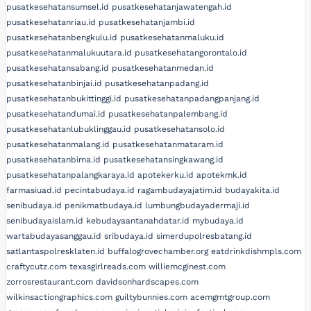
pusatkesehatansumsel.id
pusatkesehatanjawatengah.id
pusatkesehatanriau.id
pusatkesehatanjambi.id
pusatkesehatanbengkulu.id
pusatkesehatanmaluku.id
pusatkesehatanmalukuutara.id
pusatkesehatangorontalo.id
pusatkesehatansabang.id
pusatkesehatanmedan.id
pusatkesehatanbinjai.id
pusatkesehatanpadang.id
pusatkesehatanbukittinggi.id
pusatkesehatanpadangpanjang.id
pusatkesehatandumai.id
pusatkesehatanpalembang.id
pusatkesehatanlubuklinggau.id
pusatkesehatansolo.id
pusatkesehatanmalang.id
pusatkesehatanmataram.id
pusatkesehatanbima.id
pusatkesehatansingkawang.id
pusatkesehatanpalangkaraya.id
apotekerku.id
apotekmk.id
farmasiuad.id
pecintabudaya.id
ragambudayajatim.id
budayakita.id
senibudaya.id
penikmatbudaya.id
lumbungbudayadermaji.id
senibudayaislam.id
kebudayaantanahdatar.id
mybudaya.id
wartabudayasanggau.id
sribudaya.id
simerdupolresbatang.id
satlantaspolresklaten.id
buffalogrovechamber.org
eatdrinkdishmpls.com
craftycutz.com
texasgirlreads.com
williemcginest.com
zorrosrestaurant.com
davidsonhardscapes.com
wilkinsactiongraphics.com
guiltybunnies.com
acemgmtgroup.com