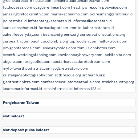
greeneacresfarmhouse.com
cincinnatiukrainianfestival.com
fullhousesa.com
oyaguerefineart.com
healthywife.com
pbcvoice.com
amazingtimlocksmith.com
marrakechimmo.com
polresmanggaraitimur.id
polrestoba.id
infotentangkesehatan.id
informasikesehatan.id
kamuskesehatan.id
farmasiapotekerumm.id
kabarmataram.id
cakelifeeveryday.com
beansandgreens.org
conservationsolutions.org
curbearth.com
pacificocolombia.org
topfoodish.com
hello-trove.com
pmigconference.com
lesleyreynolds.com
tomulrichphotos.com
eventfulweddingplanning.com
kowloonbaybrewery.com
lachilenita.com
abgolo.com
oregopilot.com
costaricacasadaretodream.com
myfortworthpodiatrist.com
yogaretreatpro.com
kristenjanephotography.com
sctbrescue.org
srchurch.org
giantrusticpizza.com
conferencecallstomeatballs.com
stmichaelwtby.org
keamananinformasi.id
zonainformasi.id
informasi123.id
Pengeluaran Taiwan
slot Indosat
slot deposit pulsa indosat