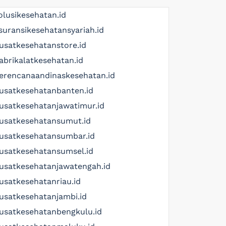
olusikesehatan.id
suransikesehatansyariah.id
usatkesehatanstore.id
abrikalatkesehatan.id
erencanaandinaskesehatan.id
usatkesehatanbanten.id
usatkesehatanjawatimur.id
usatkesehatansumut.id
usatkesehatansumbar.id
usatkesehatansumsel.id
usatkesehatanjawatengah.id
usatkesehatanriau.id
usatkesehatanjambi.id
usatkesehatanbengkulu.id