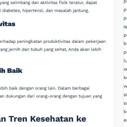
p
ang seimbang dan aktivitas fisik teratur, dapat
p
i diabetes, hipertensi, dan masalah jantung.
p
vitas
a
p
terhadap peningkatan produktivitas dalam pekerjaan
b
yang jernih dan tubuh yang sehat, Anda akan lebih
p
l
s
ih Baik
k
w
ebih baik dengan orang lain. Dalam berbagai
s
n dukungan dari orang-orang dengan tujuan yang
s
b
an Tren Kesehatan ke
e