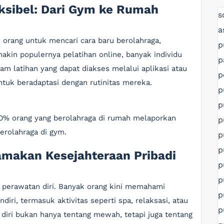
eksibel: Dari Gym ke Rumah
s
a
orang untuk mencari cara baru berolahraga,
p
in populernya pelatihan online, banyak individu
p
am latihan yang dapat diakses melalui aplikasi atau
p
tuk beradaptasi dengan rutinitas mereka.
p
p
 80% orang yang berolahraga di rumah melaporkan
p
rolahraga di gym.
p
p
amakan Kesejahteraan Pribadi
p
p
 perawatan diri. Banyak orang kini memahami
p
iri, termasuk aktivitas seperti spa, relaksasi, atau
p
diri bukan hanya tentang mewah, tetapi juga tentang