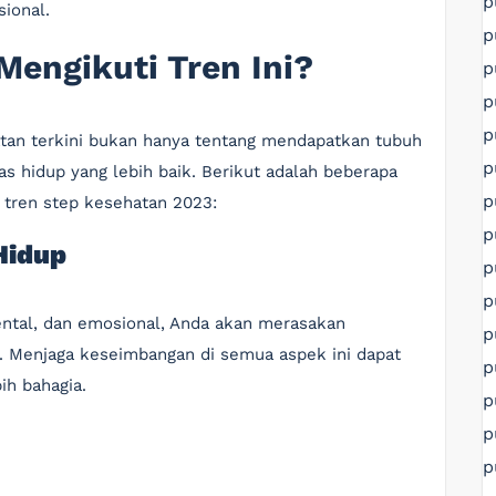
p
ional.
p
engikuti Tren Ini?
p
p
p
tan terkini bukan hanya tentang mendapatkan tubuh
p
tas hidup yang lebih baik. Berikut adalah beberapa
p
tren step kesehatan 2023:
p
Hidup
p
p
ntal, dan emosional, Anda akan merasakan
p
p. Menjaga keseimbangan di semua aspek ini dapat
p
ih bahagia.
p
p
p