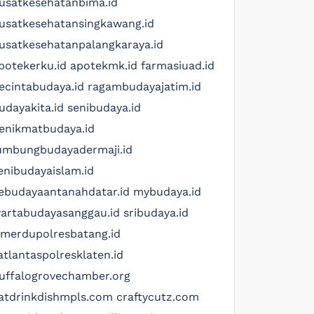
usatkesehatanbima.id
usatkesehatansingkawang.id
usatkesehatanpalangkaraya.id
potekerku.id
apotekmk.id
farmasiuad.id
ecintabudaya.id
ragambudayajatim.id
udayakita.id
senibudaya.id
enikmatbudaya.id
umbungbudayadermaji.id
enibudayaislam.id
ebudayaantanahdatar.id
mybudaya.id
artabudayasanggau.id
sribudaya.id
imerdupolresbatang.id
atlantaspolresklaten.id
uffalogrovechamber.org
atdrinkdishmpls.com
craftycutz.com