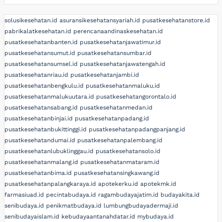
solusikesehatan.id
asuransikesehatansyariah.id
pusatkesehatanstore.id
pabrikalatkesehatan.id
perencanaandinaskesehatan.id
pusatkesehatanbanten.id
pusatkesehatanjawatimur.id
pusatkesehatansumut.id
pusatkesehatansumbar.id
pusatkesehatansumsel.id
pusatkesehatanjawatengah.id
pusatkesehatanriau.id
pusatkesehatanjambi.id
pusatkesehatanbengkulu.id
pusatkesehatanmaluku.id
pusatkesehatanmalukuutara.id
pusatkesehatangorontalo.id
pusatkesehatansabang.id
pusatkesehatanmedan.id
pusatkesehatanbinjai.id
pusatkesehatanpadang.id
pusatkesehatanbukittinggi.id
pusatkesehatanpadangpanjang.id
pusatkesehatandumai.id
pusatkesehatanpalembang.id
pusatkesehatanlubuklinggau.id
pusatkesehatansolo.id
pusatkesehatanmalang.id
pusatkesehatanmataram.id
pusatkesehatanbima.id
pusatkesehatansingkawang.id
pusatkesehatanpalangkaraya.id
apotekerku.id
apotekmk.id
farmasiuad.id
pecintabudaya.id
ragambudayajatim.id
budayakita.id
senibudaya.id
penikmatbudaya.id
lumbungbudayadermaji.id
senibudayaislam.id
kebudayaantanahdatar.id
mybudaya.id