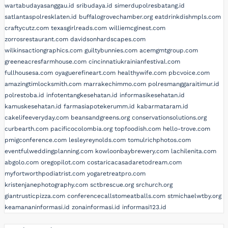
wartabudayasanggau.id
sribudaya.id
simerdupolresbatang.id
satlantaspolresklaten.id
buffalogrovechamber.org
eatdrinkdishmpls.com
craftycutz.com
texasgirlreads.com
williemcginest.com
zorrosrestaurant.com
davidsonhardscapes.com
wilkinsactiongraphics.com
guiltybunnies.com
acemgmtgroup.com
greeneacresfarmhouse.com
cincinnatiukrainianfestival.com
fullhousesa.com
oyaguerefineart.com
healthywife.com
pbcvoice.com
amazingtimlocksmith.com
marrakechimmo.com
polresmanggaraitimur.id
polrestoba.id
infotentangkesehatan.id
informasikesehatan.id
kamuskesehatan.id
farmasiapotekerumm.id
kabarmataram.id
cakelifeeveryday.com
beansandgreens.org
conservationsolutions.org
curbearth.com
pacificocolombia.org
topfoodish.com
hello-trove.com
pmigconference.com
lesleyreynolds.com
tomulrichphotos.com
eventfulweddingplanning.com
kowloonbaybrewery.com
lachilenita.com
abgolo.com
oregopilot.com
costaricacasadaretodream.com
myfortworthpodiatrist.com
yogaretreatpro.com
kristenjanephotography.com
sctbrescue.org
srchurch.org
giantrusticpizza.com
conferencecallstomeatballs.com
stmichaelwtby.org
keamananinformasi.id
zonainformasi.id
informasi123.id