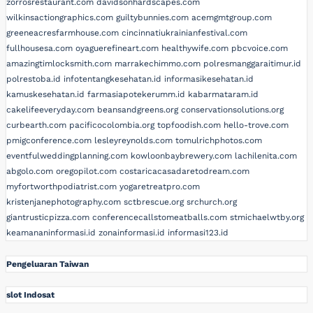
zorrosrestaurant.com
davidsonhardscapes.com
wilkinsactiongraphics.com
guiltybunnies.com
acemgmtgroup.com
greeneacresfarmhouse.com
cincinnatiukrainianfestival.com
fullhousesa.com
oyaguerefineart.com
healthywife.com
pbcvoice.com
amazingtimlocksmith.com
marrakechimmo.com
polresmanggaraitimur.id
polrestoba.id
infotentangkesehatan.id
informasikesehatan.id
kamuskesehatan.id
farmasiapotekerumm.id
kabarmataram.id
cakelifeeveryday.com
beansandgreens.org
conservationsolutions.org
curbearth.com
pacificocolombia.org
topfoodish.com
hello-trove.com
pmigconference.com
lesleyreynolds.com
tomulrichphotos.com
eventfulweddingplanning.com
kowloonbaybrewery.com
lachilenita.com
abgolo.com
oregopilot.com
costaricacasadaretodream.com
myfortworthpodiatrist.com
yogaretreatpro.com
kristenjanephotography.com
sctbrescue.org
srchurch.org
giantrusticpizza.com
conferencecallstomeatballs.com
stmichaelwtby.org
keamananinformasi.id
zonainformasi.id
informasi123.id
Pengeluaran Taiwan
slot Indosat