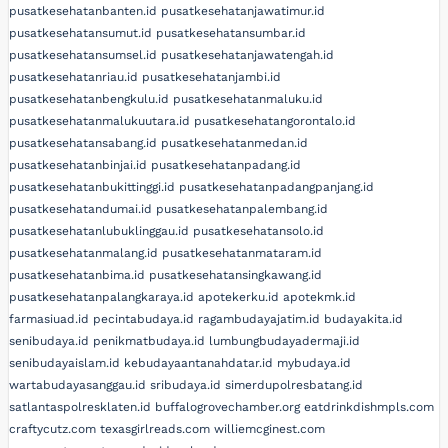
pusatkesehatanbanten.id
pusatkesehatanjawatimur.id
pusatkesehatansumut.id
pusatkesehatansumbar.id
pusatkesehatansumsel.id
pusatkesehatanjawatengah.id
pusatkesehatanriau.id
pusatkesehatanjambi.id
pusatkesehatanbengkulu.id
pusatkesehatanmaluku.id
pusatkesehatanmalukuutara.id
pusatkesehatangorontalo.id
pusatkesehatansabang.id
pusatkesehatanmedan.id
pusatkesehatanbinjai.id
pusatkesehatanpadang.id
pusatkesehatanbukittinggi.id
pusatkesehatanpadangpanjang.id
pusatkesehatandumai.id
pusatkesehatanpalembang.id
pusatkesehatanlubuklinggau.id
pusatkesehatansolo.id
pusatkesehatanmalang.id
pusatkesehatanmataram.id
pusatkesehatanbima.id
pusatkesehatansingkawang.id
pusatkesehatanpalangkaraya.id
apotekerku.id
apotekmk.id
farmasiuad.id
pecintabudaya.id
ragambudayajatim.id
budayakita.id
senibudaya.id
penikmatbudaya.id
lumbungbudayadermaji.id
senibudayaislam.id
kebudayaantanahdatar.id
mybudaya.id
wartabudayasanggau.id
sribudaya.id
simerdupolresbatang.id
satlantaspolresklaten.id
buffalogrovechamber.org
eatdrinkdishmpls.com
craftycutz.com
texasgirlreads.com
williemcginest.com