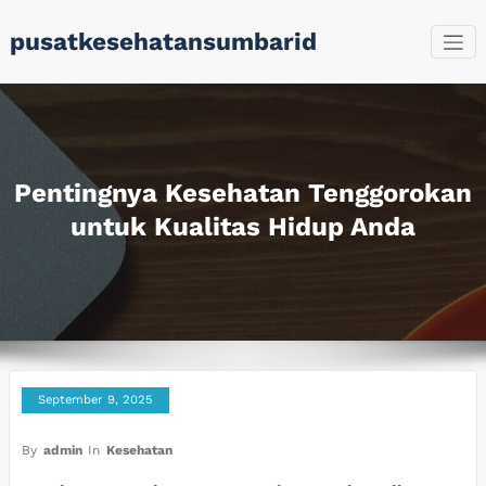
Skip
pusatkesehatansumbarid
to
content
Pentingnya Kesehatan Tenggorokan
untuk Kualitas Hidup Anda
September 9, 2025
By
admin
In
Kesehatan