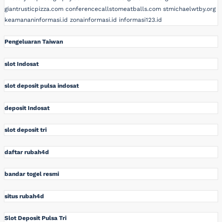
giantrusticpizza.com
conferencecallstomeatballs.com
stmichaelwtby.org
keamananinformasi.id
zonainformasi.id
informasi123.id
Pengeluaran Taiwan
slot Indosat
slot deposit pulsa indosat
deposit Indosat
slot deposit tri
daftar rubah4d
bandar togel resmi
situs rubah4d
Slot Deposit Pulsa Tri