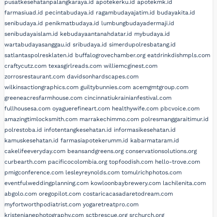
pusatkesehatanpalangkaraya.id
apotekerku.id
apotekmk.id
farmasiuad.id
pecintabudaya.id
ragambudayajatim.id
budayakita.id
senibudaya.id
penikmatbudaya.id
lumbungbudayadermaji.id
senibudayaislam.id
kebudayaantanahdatar.id
mybudaya.id
wartabudayasanggau.id
sribudaya.id
simerdupolresbatang.id
satlantaspolresklaten.id
buffalogrovechamber.org
eatdrinkdishmpls.com
craftycutz.com
texasgirlreads.com
williemcginest.com
zorrosrestaurant.com
davidsonhardscapes.com
wilkinsactiongraphics.com
guiltybunnies.com
acemgmtgroup.com
greeneacresfarmhouse.com
cincinnatiukrainianfestival.com
fullhousesa.com
oyaguerefineart.com
healthywife.com
pbcvoice.com
amazingtimlocksmith.com
marrakechimmo.com
polresmanggaraitimur.id
polrestoba.id
infotentangkesehatan.id
informasikesehatan.id
kamuskesehatan.id
farmasiapotekerumm.id
kabarmataram.id
cakelifeeveryday.com
beansandgreens.org
conservationsolutions.org
curbearth.com
pacificocolombia.org
topfoodish.com
hello-trove.com
pmigconference.com
lesleyreynolds.com
tomulrichphotos.com
eventfulweddingplanning.com
kowloonbaybrewery.com
lachilenita.com
abgolo.com
oregopilot.com
costaricacasadaretodream.com
myfortworthpodiatrist.com
yogaretreatpro.com
kristenjanephotography.com
sctbrescue.org
srchurch.org