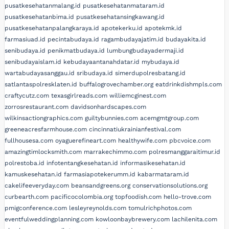
pusatkesehatanmalang.id
pusatkesehatanmataram.id
pusatkesehatanbima.id
pusatkesehatansingkawang.id
pusatkesehatanpalangkaraya.id
apotekerku.id
apotekmk.id
farmasiuad.id
pecintabudaya.id
ragambudayajatim.id
budayakita.id
senibudaya.id
penikmatbudaya.id
lumbungbudayadermaji.id
senibudayaislam.id
kebudayaantanahdatar.id
mybudaya.id
wartabudayasanggau.id
sribudaya.id
simerdupolresbatang.id
satlantaspolresklaten.id
buffalogrovechamber.org
eatdrinkdishmpls.com
craftycutz.com
texasgirlreads.com
williemcginest.com
zorrosrestaurant.com
davidsonhardscapes.com
wilkinsactiongraphics.com
guiltybunnies.com
acemgmtgroup.com
greeneacresfarmhouse.com
cincinnatiukrainianfestival.com
fullhousesa.com
oyaguerefineart.com
healthywife.com
pbcvoice.com
amazingtimlocksmith.com
marrakechimmo.com
polresmanggaraitimur.id
polrestoba.id
infotentangkesehatan.id
informasikesehatan.id
kamuskesehatan.id
farmasiapotekerumm.id
kabarmataram.id
cakelifeeveryday.com
beansandgreens.org
conservationsolutions.org
curbearth.com
pacificocolombia.org
topfoodish.com
hello-trove.com
pmigconference.com
lesleyreynolds.com
tomulrichphotos.com
eventfulweddingplanning.com
kowloonbaybrewery.com
lachilenita.com