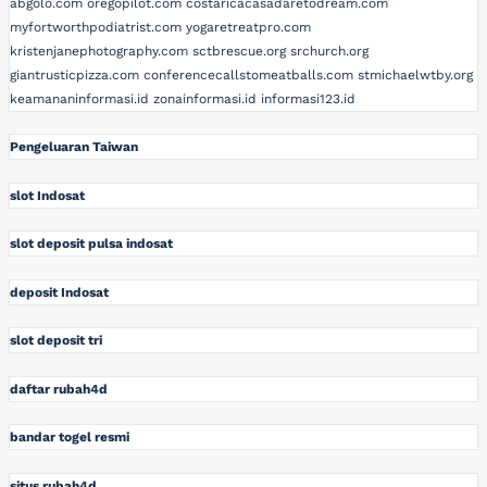
abgolo.com
oregopilot.com
costaricacasadaretodream.com
myfortworthpodiatrist.com
yogaretreatpro.com
kristenjanephotography.com
sctbrescue.org
srchurch.org
giantrusticpizza.com
conferencecallstomeatballs.com
stmichaelwtby.org
keamananinformasi.id
zonainformasi.id
informasi123.id
Pengeluaran Taiwan
slot Indosat
slot deposit pulsa indosat
deposit Indosat
slot deposit tri
daftar rubah4d
bandar togel resmi
situs rubah4d