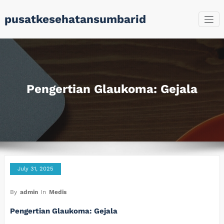
Skip
pusatkesehatansumbarid
to
content
Pengertian Glaukoma: Gejala
July 31, 2025
By
admin
In
Medis
Pengertian Glaukoma: Gejala