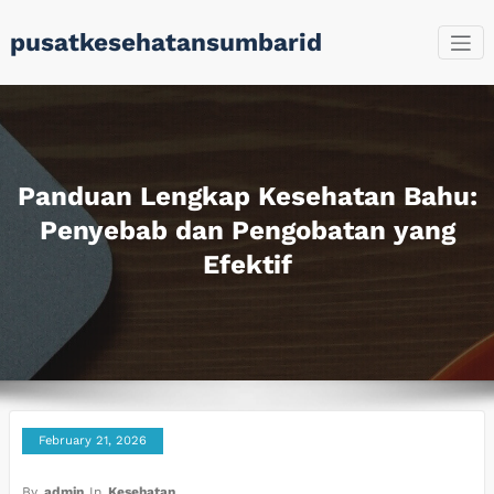
Skip
pusatkesehatansumbarid
to
content
Panduan Lengkap Kesehatan Bahu:
Penyebab dan Pengobatan yang
Efektif
February 21, 2026
By
admin
In
Kesehatan