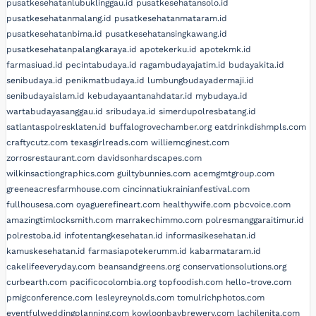
pusatkesehatanlubuklinggau.id
pusatkesehatansolo.id
pusatkesehatanmalang.id
pusatkesehatanmataram.id
pusatkesehatanbima.id
pusatkesehatansingkawang.id
pusatkesehatanpalangkaraya.id
apotekerku.id
apotekmk.id
farmasiuad.id
pecintabudaya.id
ragambudayajatim.id
budayakita.id
senibudaya.id
penikmatbudaya.id
lumbungbudayadermaji.id
senibudayaislam.id
kebudayaantanahdatar.id
mybudaya.id
wartabudayasanggau.id
sribudaya.id
simerdupolresbatang.id
satlantaspolresklaten.id
buffalogrovechamber.org
eatdrinkdishmpls.com
craftycutz.com
texasgirlreads.com
williemcginest.com
zorrosrestaurant.com
davidsonhardscapes.com
wilkinsactiongraphics.com
guiltybunnies.com
acemgmtgroup.com
greeneacresfarmhouse.com
cincinnatiukrainianfestival.com
fullhousesa.com
oyaguerefineart.com
healthywife.com
pbcvoice.com
amazingtimlocksmith.com
marrakechimmo.com
polresmanggaraitimur.id
polrestoba.id
infotentangkesehatan.id
informasikesehatan.id
kamuskesehatan.id
farmasiapotekerumm.id
kabarmataram.id
cakelifeeveryday.com
beansandgreens.org
conservationsolutions.org
curbearth.com
pacificocolombia.org
topfoodish.com
hello-trove.com
pmigconference.com
lesleyreynolds.com
tomulrichphotos.com
eventfulweddingplanning.com
kowloonbaybrewery.com
lachilenita.com