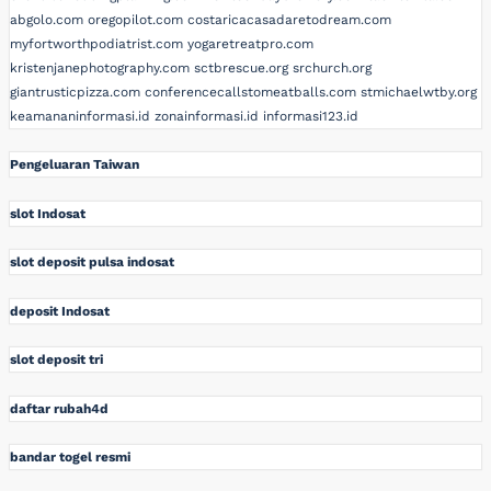
abgolo.com
oregopilot.com
costaricacasadaretodream.com
myfortworthpodiatrist.com
yogaretreatpro.com
kristenjanephotography.com
sctbrescue.org
srchurch.org
giantrusticpizza.com
conferencecallstomeatballs.com
stmichaelwtby.org
keamananinformasi.id
zonainformasi.id
informasi123.id
Pengeluaran Taiwan
slot Indosat
slot deposit pulsa indosat
deposit Indosat
slot deposit tri
daftar rubah4d
bandar togel resmi