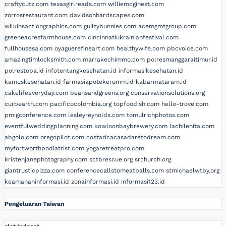
craftycutz.com
texasgirlreads.com
williemcginest.com
zorrosrestaurant.com
davidsonhardscapes.com
wilkinsactiongraphics.com
guiltybunnies.com
acemgmtgroup.com
greeneacresfarmhouse.com
cincinnatiukrainianfestival.com
fullhousesa.com
oyaguerefineart.com
healthywife.com
pbcvoice.com
amazingtimlocksmith.com
marrakechimmo.com
polresmanggaraitimur.id
polrestoba.id
infotentangkesehatan.id
informasikesehatan.id
kamuskesehatan.id
farmasiapotekerumm.id
kabarmataram.id
cakelifeeveryday.com
beansandgreens.org
conservationsolutions.org
curbearth.com
pacificocolombia.org
topfoodish.com
hello-trove.com
pmigconference.com
lesleyreynolds.com
tomulrichphotos.com
eventfulweddingplanning.com
kowloonbaybrewery.com
lachilenita.com
abgolo.com
oregopilot.com
costaricacasadaretodream.com
myfortworthpodiatrist.com
yogaretreatpro.com
kristenjanephotography.com
sctbrescue.org
srchurch.org
giantrusticpizza.com
conferencecallstomeatballs.com
stmichaelwtby.org
keamananinformasi.id
zonainformasi.id
informasi123.id
Pengeluaran Taiwan