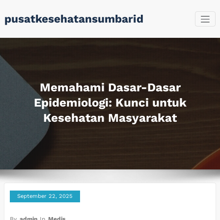
Skip
pusatkesehatansumbarid
to
content
Memahami Dasar-Dasar
Epidemiologi: Kunci untuk
Kesehatan Masyarakat
September 22, 2025
By
admin
In
Medis