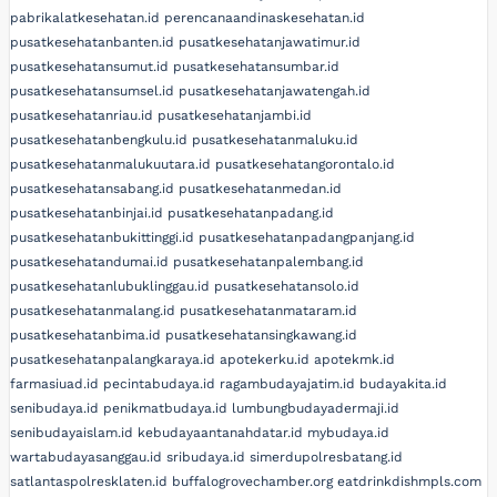
pabrikalatkesehatan.id
perencanaandinaskesehatan.id
pusatkesehatanbanten.id
pusatkesehatanjawatimur.id
pusatkesehatansumut.id
pusatkesehatansumbar.id
pusatkesehatansumsel.id
pusatkesehatanjawatengah.id
pusatkesehatanriau.id
pusatkesehatanjambi.id
pusatkesehatanbengkulu.id
pusatkesehatanmaluku.id
pusatkesehatanmalukuutara.id
pusatkesehatangorontalo.id
pusatkesehatansabang.id
pusatkesehatanmedan.id
pusatkesehatanbinjai.id
pusatkesehatanpadang.id
pusatkesehatanbukittinggi.id
pusatkesehatanpadangpanjang.id
pusatkesehatandumai.id
pusatkesehatanpalembang.id
pusatkesehatanlubuklinggau.id
pusatkesehatansolo.id
pusatkesehatanmalang.id
pusatkesehatanmataram.id
pusatkesehatanbima.id
pusatkesehatansingkawang.id
pusatkesehatanpalangkaraya.id
apotekerku.id
apotekmk.id
farmasiuad.id
pecintabudaya.id
ragambudayajatim.id
budayakita.id
senibudaya.id
penikmatbudaya.id
lumbungbudayadermaji.id
senibudayaislam.id
kebudayaantanahdatar.id
mybudaya.id
wartabudayasanggau.id
sribudaya.id
simerdupolresbatang.id
satlantaspolresklaten.id
buffalogrovechamber.org
eatdrinkdishmpls.com