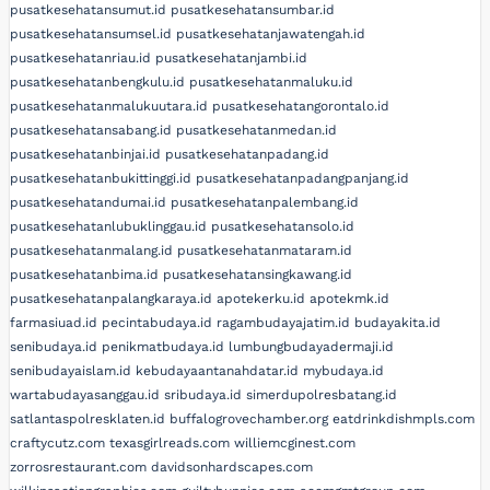
pusatkesehatansumut.id
pusatkesehatansumbar.id
pusatkesehatansumsel.id
pusatkesehatanjawatengah.id
pusatkesehatanriau.id
pusatkesehatanjambi.id
pusatkesehatanbengkulu.id
pusatkesehatanmaluku.id
pusatkesehatanmalukuutara.id
pusatkesehatangorontalo.id
pusatkesehatansabang.id
pusatkesehatanmedan.id
pusatkesehatanbinjai.id
pusatkesehatanpadang.id
pusatkesehatanbukittinggi.id
pusatkesehatanpadangpanjang.id
pusatkesehatandumai.id
pusatkesehatanpalembang.id
pusatkesehatanlubuklinggau.id
pusatkesehatansolo.id
pusatkesehatanmalang.id
pusatkesehatanmataram.id
pusatkesehatanbima.id
pusatkesehatansingkawang.id
pusatkesehatanpalangkaraya.id
apotekerku.id
apotekmk.id
farmasiuad.id
pecintabudaya.id
ragambudayajatim.id
budayakita.id
senibudaya.id
penikmatbudaya.id
lumbungbudayadermaji.id
senibudayaislam.id
kebudayaantanahdatar.id
mybudaya.id
wartabudayasanggau.id
sribudaya.id
simerdupolresbatang.id
satlantaspolresklaten.id
buffalogrovechamber.org
eatdrinkdishmpls.com
craftycutz.com
texasgirlreads.com
williemcginest.com
zorrosrestaurant.com
davidsonhardscapes.com