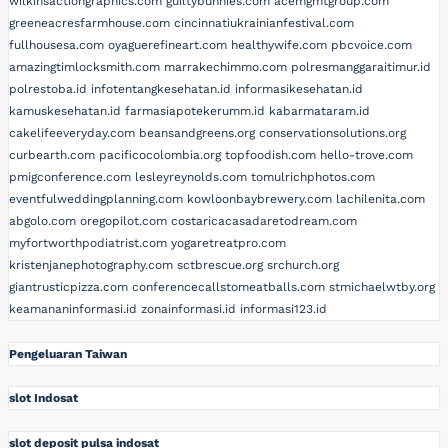
wilkinsactiongraphics.com
guiltybunnies.com
acemgmtgroup.com
greeneacresfarmhouse.com
cincinnatiukrainianfestival.com
fullhousesa.com
oyaguerefineart.com
healthywife.com
pbcvoice.com
amazingtimlocksmith.com
marrakechimmo.com
polresmanggaraitimur.id
polrestoba.id
infotentangkesehatan.id
informasikesehatan.id
kamuskesehatan.id
farmasiapotekerumm.id
kabarmataram.id
cakelifeeveryday.com
beansandgreens.org
conservationsolutions.org
curbearth.com
pacificocolombia.org
topfoodish.com
hello-trove.com
pmigconference.com
lesleyreynolds.com
tomulrichphotos.com
eventfulweddingplanning.com
kowloonbaybrewery.com
lachilenita.com
abgolo.com
oregopilot.com
costaricacasadaretodream.com
myfortworthpodiatrist.com
yogaretreatpro.com
kristenjanephotography.com
sctbrescue.org
srchurch.org
giantrusticpizza.com
conferencecallstomeatballs.com
stmichaelwtby.org
keamananinformasi.id
zonainformasi.id
informasi123.id
Pengeluaran Taiwan
slot Indosat
slot deposit pulsa indosat