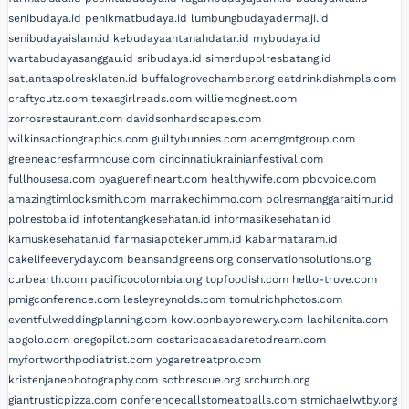
senibudaya.id
penikmatbudaya.id
lumbungbudayadermaji.id
senibudayaislam.id
kebudayaantanahdatar.id
mybudaya.id
wartabudayasanggau.id
sribudaya.id
simerdupolresbatang.id
satlantaspolresklaten.id
buffalogrovechamber.org
eatdrinkdishmpls.com
craftycutz.com
texasgirlreads.com
williemcginest.com
zorrosrestaurant.com
davidsonhardscapes.com
wilkinsactiongraphics.com
guiltybunnies.com
acemgmtgroup.com
greeneacresfarmhouse.com
cincinnatiukrainianfestival.com
fullhousesa.com
oyaguerefineart.com
healthywife.com
pbcvoice.com
amazingtimlocksmith.com
marrakechimmo.com
polresmanggaraitimur.id
polrestoba.id
infotentangkesehatan.id
informasikesehatan.id
kamuskesehatan.id
farmasiapotekerumm.id
kabarmataram.id
cakelifeeveryday.com
beansandgreens.org
conservationsolutions.org
curbearth.com
pacificocolombia.org
topfoodish.com
hello-trove.com
pmigconference.com
lesleyreynolds.com
tomulrichphotos.com
eventfulweddingplanning.com
kowloonbaybrewery.com
lachilenita.com
abgolo.com
oregopilot.com
costaricacasadaretodream.com
myfortworthpodiatrist.com
yogaretreatpro.com
kristenjanephotography.com
sctbrescue.org
srchurch.org
giantrusticpizza.com
conferencecallstomeatballs.com
stmichaelwtby.org