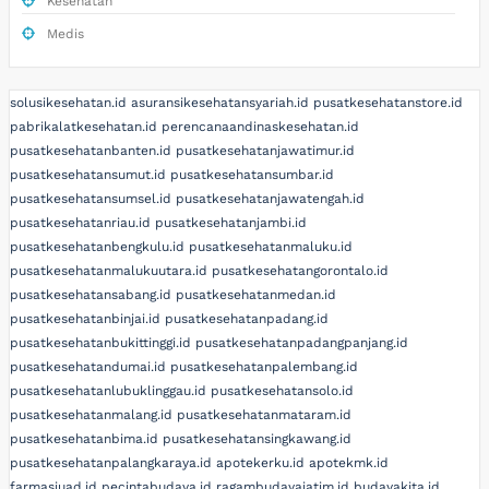
Kesehatan
Medis
solusikesehatan.id
asuransikesehatansyariah.id
pusatkesehatanstore.id
pabrikalatkesehatan.id
perencanaandinaskesehatan.id
pusatkesehatanbanten.id
pusatkesehatanjawatimur.id
pusatkesehatansumut.id
pusatkesehatansumbar.id
pusatkesehatansumsel.id
pusatkesehatanjawatengah.id
pusatkesehatanriau.id
pusatkesehatanjambi.id
pusatkesehatanbengkulu.id
pusatkesehatanmaluku.id
pusatkesehatanmalukuutara.id
pusatkesehatangorontalo.id
pusatkesehatansabang.id
pusatkesehatanmedan.id
pusatkesehatanbinjai.id
pusatkesehatanpadang.id
pusatkesehatanbukittinggi.id
pusatkesehatanpadangpanjang.id
pusatkesehatandumai.id
pusatkesehatanpalembang.id
pusatkesehatanlubuklinggau.id
pusatkesehatansolo.id
pusatkesehatanmalang.id
pusatkesehatanmataram.id
pusatkesehatanbima.id
pusatkesehatansingkawang.id
pusatkesehatanpalangkaraya.id
apotekerku.id
apotekmk.id
farmasiuad.id
pecintabudaya.id
ragambudayajatim.id
budayakita.id