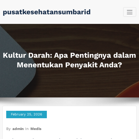
Skip
pusatkesehatansumbarid
to
content
Kultur Darah: Apa Pentingnya dalam
Menentukan Penyakit Anda?
February 25, 2026
By
admin
In
Medis