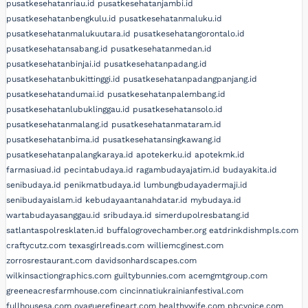
pusatkesehatanriau.id
pusatkesehatanjambi.id
pusatkesehatanbengkulu.id
pusatkesehatanmaluku.id
pusatkesehatanmalukuutara.id
pusatkesehatangorontalo.id
pusatkesehatansabang.id
pusatkesehatanmedan.id
pusatkesehatanbinjai.id
pusatkesehatanpadang.id
pusatkesehatanbukittinggi.id
pusatkesehatanpadangpanjang.id
pusatkesehatandumai.id
pusatkesehatanpalembang.id
pusatkesehatanlubuklinggau.id
pusatkesehatansolo.id
pusatkesehatanmalang.id
pusatkesehatanmataram.id
pusatkesehatanbima.id
pusatkesehatansingkawang.id
pusatkesehatanpalangkaraya.id
apotekerku.id
apotekmk.id
farmasiuad.id
pecintabudaya.id
ragambudayajatim.id
budayakita.id
senibudaya.id
penikmatbudaya.id
lumbungbudayadermaji.id
senibudayaislam.id
kebudayaantanahdatar.id
mybudaya.id
wartabudayasanggau.id
sribudaya.id
simerdupolresbatang.id
satlantaspolresklaten.id
buffalogrovechamber.org
eatdrinkdishmpls.com
craftycutz.com
texasgirlreads.com
williemcginest.com
zorrosrestaurant.com
davidsonhardscapes.com
wilkinsactiongraphics.com
guiltybunnies.com
acemgmtgroup.com
greeneacresfarmhouse.com
cincinnatiukrainianfestival.com
fullhousesa.com
oyaguerefineart.com
healthywife.com
pbcvoice.com