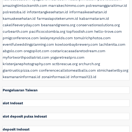
amazingtimlocksmith.com
marrakechimmo.com
polresmanggaraitimur.id
polrestoba.id
infotentangkesehatan.id
informasikesehatan.id
kamuskesehatan.id
farmasiapotekerumm.id
kabarmataram.id
cakelifeeveryday.com
beansandgreens.org
conservationsolutions.org
curbearth.com
pacificocolombia.org
topfoodish.com
hello-trove.com
pmigconference.com
lesleyreynolds.com
tomulrichphotos.com
eventfulweddingplanning.com
kowloonbaybrewery.com
lachilenita.com
abgolo.com
oregopilot.com
costaricacasadaretodream.com
myfortworthpodiatrist.com
yogaretreatpro.com
kristenjanephotography.com
sctbrescue.org
srchurch.org
giantrusticpizza.com
conferencecallstomeatballs.com
stmichaelwtby.org
keamananinformasi.id
zonainformasi.id
informasi123.id
Pengeluaran Taiwan
slot Indosat
slot deposit pulsa indosat
deposit Indosat