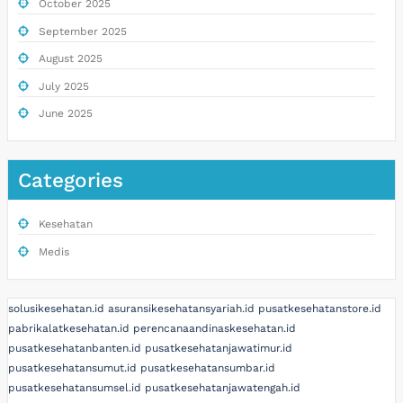
October 2025
September 2025
August 2025
July 2025
June 2025
Categories
Kesehatan
Medis
solusikesehatan.id
asuransikesehatansyariah.id
pusatkesehatanstore.id
pabrikalatkesehatan.id
perencanaandinaskesehatan.id
pusatkesehatanbanten.id
pusatkesehatanjawatimur.id
pusatkesehatansumut.id
pusatkesehatansumbar.id
pusatkesehatansumsel.id
pusatkesehatanjawatengah.id