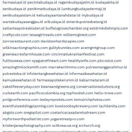
farmasiuad.id
pecintabudaya.id
ragambudayajatim.id
budayakita.id
senibudaya.id
penikmatbudaya.id
lumbungbudayadermaji.id
senibudayaislam.id
kebudayaantanahdatar.id
mybudaya.id
wartabudayasanggau.id
sribudaya.id
simerdupolresbatang.id
satlantaspolresklaten.id
buffalogrovechamber.org
eatdrinkdishmpls.com
craftycutz.com
texasgirlreads.com
williemcginest.com
zorrosrestaurant.com
davidsonhardscapes.com
wilkinsactiongraphics.com
guiltybunnies.com
acemgmtgroup.com
greeneacresfarmhouse.com
cincinnatiukrainianfestival.com
fullhousesa.com
oyaguerefineart.com
healthywife.com
pbcvoice.com
amazingtimlocksmith.com
marrakechimmo.com
polresmanggaraitimur.id
polrestoba.id
infotentangkesehatan.id
informasikesehatan.id
kamuskesehatan.id
farmasiapotekerumm.id
kabarmataram.id
cakelifeeveryday.com
beansandgreens.org
conservationsolutions.org
curbearth.com
pacificocolombia.org
topfoodish.com
hello-trove.com
pmigconference.com
lesleyreynolds.com
tomulrichphotos.com
eventfulweddingplanning.com
kowloonbaybrewery.com
lachilenita.com
abgolo.com
oregopilot.com
costaricacasadaretodream.com
myfortworthpodiatrist.com
yogaretreatpro.com
kristenjanephotography.com
sctbrescue.org
srchurch.org
giantrusticpizza.com
conferencecallstomeatballs.com
stmichaelwtby.org