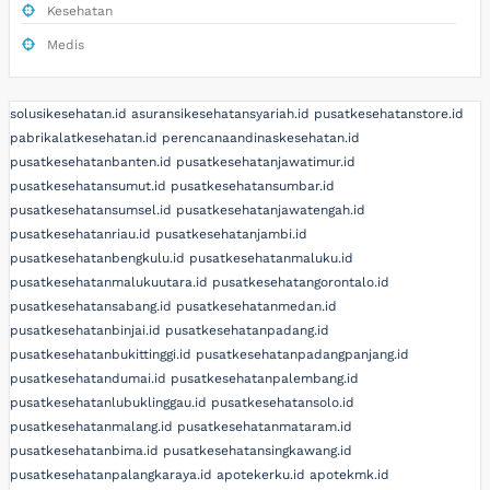
Kesehatan
Medis
solusikesehatan.id
asuransikesehatansyariah.id
pusatkesehatanstore.id
pabrikalatkesehatan.id
perencanaandinaskesehatan.id
pusatkesehatanbanten.id
pusatkesehatanjawatimur.id
pusatkesehatansumut.id
pusatkesehatansumbar.id
pusatkesehatansumsel.id
pusatkesehatanjawatengah.id
pusatkesehatanriau.id
pusatkesehatanjambi.id
pusatkesehatanbengkulu.id
pusatkesehatanmaluku.id
pusatkesehatanmalukuutara.id
pusatkesehatangorontalo.id
pusatkesehatansabang.id
pusatkesehatanmedan.id
pusatkesehatanbinjai.id
pusatkesehatanpadang.id
pusatkesehatanbukittinggi.id
pusatkesehatanpadangpanjang.id
pusatkesehatandumai.id
pusatkesehatanpalembang.id
pusatkesehatanlubuklinggau.id
pusatkesehatansolo.id
pusatkesehatanmalang.id
pusatkesehatanmataram.id
pusatkesehatanbima.id
pusatkesehatansingkawang.id
pusatkesehatanpalangkaraya.id
apotekerku.id
apotekmk.id