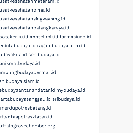
usatkesehatanmataram.id
usatkesehatanbima.id
usatkesehatansingkawang.id
usatkesehatanpalangkaraya.id
potekerku.id
apotekmk.id
farmasiuad.id
ecintabudaya.id
ragambudayajatim.id
udayakita.id
senibudaya.id
enikmatbudaya.id
umbungbudayadermaji.id
enibudayaislam.id
ebudayaantanahdatar.id
mybudaya.id
artabudayasanggau.id
sribudaya.id
imerdupolresbatang.id
atlantaspolresklaten.id
uffalogrovechamber.org