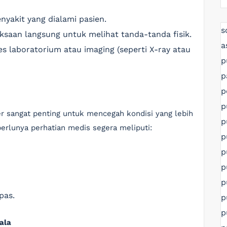
yakit yang dialami pasien.
s
ksaan langsung untuk melihat tanda-tanda fisik.
a
es laboratorium atau imaging (seperti X-ray atau
p
p
p
p
sangat penting untuk mencegah kondisi yang lebih
p
erlunya perhatian medis segera meliputi:
p
p
p
p
pas.
p
p
ala