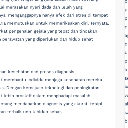
p
lai merasakan nyeri dada dan lelah yang
p
ya, menganggapnya hanya efek dari stres di tempat
p
aria memutuskan untuk memeriksakan diri. Ternyata,
p
rkat pengenalan gejala yang tepat dan tindakan
a
n perawatan yang diperlukan dan hidup sehat
p
b
p
l
man kesehatan dan proses diagnosis.
s
at membantu individu menjaga kesehatan mereka
k
ius. Dengan kemajuan teknologi dan peningkatan
w
at lebih proaktif dalam menghadapi masalah
s
entang mendapatkan diagnosis yang akurat, tetapi
an terbaik untuk hidup sehat.
s
b