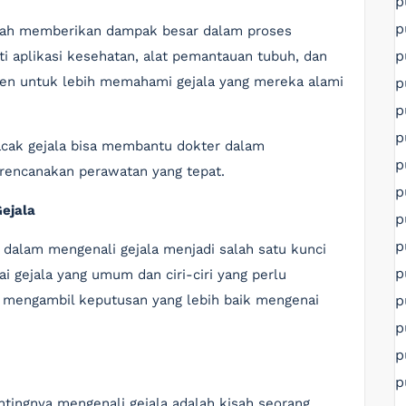
p
p
elah memberikan dampak besar dalam proses
p
ti aplikasi kesehatan, alat pemantauan tubuh, dan
en untuk lebih memahami gejala yang mereka alami
p
p
p
acak gejala bisa membantu dokter dalam
p
erencanakan perawatan yang tepat.
p
Gejala
p
p
 dalam mengenali gejala menjadi salah satu kunci
p
 gejala yang umum dan ciri-ciri yang perlu
p
m mengambil keputusan yang lebih baik mengenai
p
p
p
ingnya mengenali gejala adalah kisah seorang