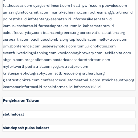
fullhousesa.com
oyaguerefineart.com
healthywife.com
pbcvoice.com
amazingtimlocksmith.com
marrakechimmo.com
polresmanggaraitimur.id
polrestoba.id
infotentangkesehatan.id
informasikesehatan.id
kamuskesehatan.id
farmasiapotekerumm.id
kabarmataram.id
cakelifeeveryday.com
beansandgreens.org
conservationsolutions.org
curbearth.com
pacificocolombia.org
topfoodish.com
hello-trove.com
pmigconference.com
lesleyreynolds.com
tomulrichphotos.com
eventfulweddingplanning.com
kowloonbaybrewery.com
lachilenita.com
abgolo.com
oregopilot.com
costaricacasadaretodream.com
myfortworthpodiatrist.com
yogaretreatpro.com
kristenjanephotography.com
sctbrescue.org
srchurch.org
giantrusticpizza.com
conferencecallstomeatballs.com
stmichaelwtby.org
keamananinformasi.id
zonainformasi.id
informasi123.id
Pengeluaran Taiwan
slot Indosat
slot deposit pulsa indosat