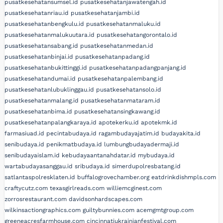
pusatkesehatansumsel.id
pusatkesehatanjawatengah.id
pusatkesehatanriau.id
pusatkesehatanjambi.id
pusatkesehatanbengkulu.id
pusatkesehatanmaluku.id
pusatkesehatanmalukuutara.id
pusatkesehatangorontalo.id
pusatkesehatansabang.id
pusatkesehatanmedan.id
pusatkesehatanbinjai.id
pusatkesehatanpadang.id
pusatkesehatanbukittinggi.id
pusatkesehatanpadangpanjang.id
pusatkesehatandumai.id
pusatkesehatanpalembang.id
pusatkesehatanlubuklinggau.id
pusatkesehatansolo.id
pusatkesehatanmalang.id
pusatkesehatanmataram.id
pusatkesehatanbima.id
pusatkesehatansingkawang.id
pusatkesehatanpalangkaraya.id
apotekerku.id
apotekmk.id
farmasiuad.id
pecintabudaya.id
ragambudayajatim.id
budayakita.id
senibudaya.id
penikmatbudaya.id
lumbungbudayadermaji.id
senibudayaislam.id
kebudayaantanahdatar.id
mybudaya.id
wartabudayasanggau.id
sribudaya.id
simerdupolresbatang.id
satlantaspolresklaten.id
buffalogrovechamber.org
eatdrinkdishmpls.com
craftycutz.com
texasgirlreads.com
williemcginest.com
zorrosrestaurant.com
davidsonhardscapes.com
wilkinsactiongraphics.com
guiltybunnies.com
acemgmtgroup.com
greeneacresfarmhouse.com
cincinnatiukrainianfestival.com