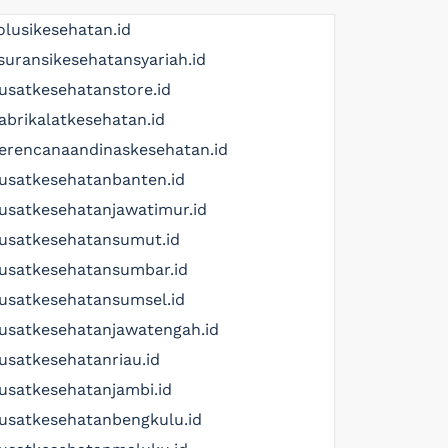
olusikesehatan.id
suransikesehatansyariah.id
usatkesehatanstore.id
abrikalatkesehatan.id
erencanaandinaskesehatan.id
usatkesehatanbanten.id
usatkesehatanjawatimur.id
usatkesehatansumut.id
usatkesehatansumbar.id
usatkesehatansumsel.id
usatkesehatanjawatengah.id
usatkesehatanriau.id
usatkesehatanjambi.id
usatkesehatanbengkulu.id