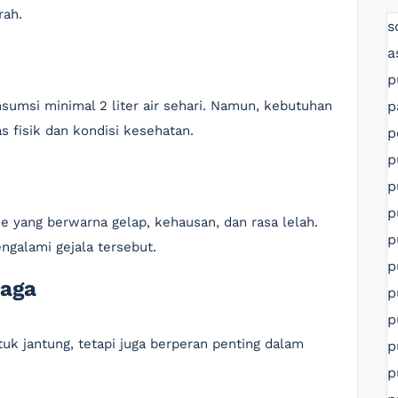
rah.
s
a
p
p
umsi minimal 2 liter air sehari. Namun, kebutuhan
as fisik dan kondisi kesehatan.
p
p
p
p
ne yang berwarna gelap, kehausan, dan rasa lelah.
p
ngalami gejala tersebut.
p
raga
p
p
tuk jantung, tetapi juga berperan penting dalam
p
p