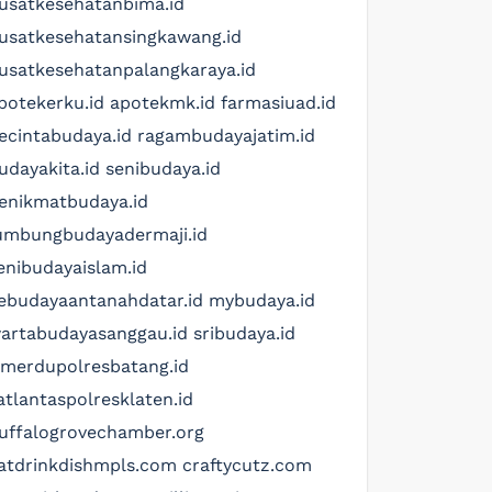
usatkesehatanbima.id
usatkesehatansingkawang.id
usatkesehatanpalangkaraya.id
potekerku.id
apotekmk.id
farmasiuad.id
ecintabudaya.id
ragambudayajatim.id
udayakita.id
senibudaya.id
enikmatbudaya.id
umbungbudayadermaji.id
enibudayaislam.id
ebudayaantanahdatar.id
mybudaya.id
artabudayasanggau.id
sribudaya.id
imerdupolresbatang.id
atlantaspolresklaten.id
uffalogrovechamber.org
atdrinkdishmpls.com
craftycutz.com