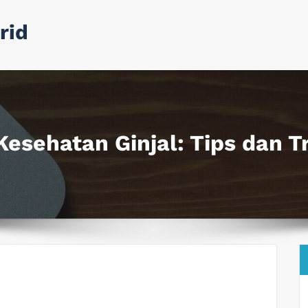
rid
esehatan Ginjal: Tips dan Tr