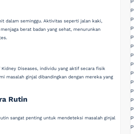
p
p
p
t dalam seminggu. Aktivitas seperti jalan kaki,
p
 menjaga berat badan yang sehat, menurunkan
p
tes.
p
p
p
Kidney Diseases, individu yang aktif secara fisik
p
ami masalah ginjal dibandingkan dengan mereka yang
p
p
ra Rutin
p
p
p
tin sangat penting untuk mendeteksi masalah ginjal
p