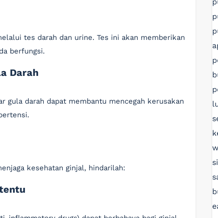
p
p
p
melalui tes darah dan urine. Tes ini akan memberikan
a
da berfungsi.
p
la Darah
b
p
dar gula darah dapat membantu mencegah kerusakan
l
pertensi.
s
k
w
s
njaga kesehatan ginjal, hindarilah:
s
tentu
b
e