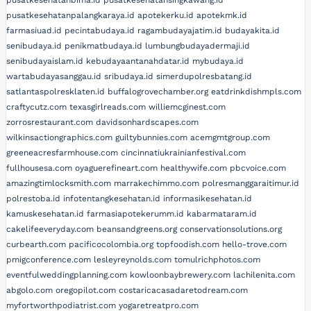
pusatkesehatanbima.id
pusatkesehatansingkawang.id
pusatkesehatanpalangkaraya.id
apotekerku.id
apotekmk.id
farmasiuad.id
pecintabudaya.id
ragambudayajatim.id
budayakita.id
senibudaya.id
penikmatbudaya.id
lumbungbudayadermaji.id
senibudayaislam.id
kebudayaantanahdatar.id
mybudaya.id
wartabudayasanggau.id
sribudaya.id
simerdupolresbatang.id
satlantaspolresklaten.id
buffalogrovechamber.org
eatdrinkdishmpls.com
craftycutz.com
texasgirlreads.com
williemcginest.com
zorrosrestaurant.com
davidsonhardscapes.com
wilkinsactiongraphics.com
guiltybunnies.com
acemgmtgroup.com
greeneacresfarmhouse.com
cincinnatiukrainianfestival.com
fullhousesa.com
oyaguerefineart.com
healthywife.com
pbcvoice.com
amazingtimlocksmith.com
marrakechimmo.com
polresmanggaraitimur.id
polrestoba.id
infotentangkesehatan.id
informasikesehatan.id
kamuskesehatan.id
farmasiapotekerumm.id
kabarmataram.id
cakelifeeveryday.com
beansandgreens.org
conservationsolutions.org
curbearth.com
pacificocolombia.org
topfoodish.com
hello-trove.com
pmigconference.com
lesleyreynolds.com
tomulrichphotos.com
eventfulweddingplanning.com
kowloonbaybrewery.com
lachilenita.com
abgolo.com
oregopilot.com
costaricacasadaretodream.com
myfortworthpodiatrist.com
yogaretreatpro.com