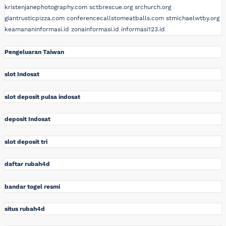
kristenjanephotography.com
sctbrescue.org
srchurch.org
giantrusticpizza.com
conferencecallstomeatballs.com
stmichaelwtby.org
keamananinformasi.id
zonainformasi.id
informasi123.id
Pengeluaran Taiwan
slot Indosat
slot deposit pulsa indosat
deposit Indosat
slot deposit tri
daftar rubah4d
bandar togel resmi
situs rubah4d