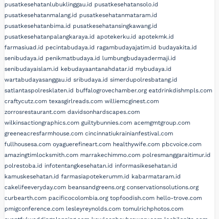
pusatkesehatanlubuklinggau.id
pusatkesehatansolo.id
pusatkesehatanmalang.id
pusatkesehatanmataram.id
pusatkesehatanbima.id
pusatkesehatansingkawang.id
pusatkesehatanpalangkaraya.id
apotekerku.id
apotekmk.id
farmasiuad.id
pecintabudaya.id
ragambudayajatim.id
budayakita.id
senibudaya.id
penikmatbudaya.id
lumbungbudayadermaji.id
senibudayaislam.id
kebudayaantanahdatar.id
mybudaya.id
wartabudayasanggau.id
sribudaya.id
simerdupolresbatang.id
satlantaspolresklaten.id
buffalogrovechamber.org
eatdrinkdishmpls.com
craftycutz.com
texasgirlreads.com
williemcginest.com
zorrosrestaurant.com
davidsonhardscapes.com
wilkinsactiongraphics.com
guiltybunnies.com
acemgmtgroup.com
greeneacresfarmhouse.com
cincinnatiukrainianfestival.com
fullhousesa.com
oyaguerefineart.com
healthywife.com
pbcvoice.com
amazingtimlocksmith.com
marrakechimmo.com
polresmanggaraitimur.id
polrestoba.id
infotentangkesehatan.id
informasikesehatan.id
kamuskesehatan.id
farmasiapotekerumm.id
kabarmataram.id
cakelifeeveryday.com
beansandgreens.org
conservationsolutions.org
curbearth.com
pacificocolombia.org
topfoodish.com
hello-trove.com
pmigconference.com
lesleyreynolds.com
tomulrichphotos.com