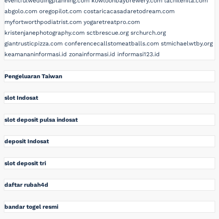
eventfulweddingplanning.com
kowloonbaybrewery.com
lachilenita.com
abgolo.com
oregopilot.com
costaricacasadaretodream.com
myfortworthpodiatrist.com
yogaretreatpro.com
kristenjanephotography.com
sctbrescue.org
srchurch.org
giantrusticpizza.com
conferencecallstomeatballs.com
stmichaelwtby.org
keamananinformasi.id
zonainformasi.id
informasi123.id
Pengeluaran Taiwan
slot Indosat
slot deposit pulsa indosat
deposit Indosat
slot deposit tri
daftar rubah4d
bandar togel resmi