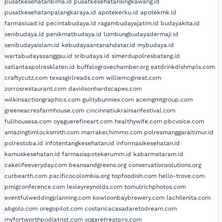
pusatkesehatanbima.id
pusatkesehatansingkawang.id
pusatkesehatanpalangkaraya.id
apotekerku.id
apotekmk.id
farmasiuad.id
pecintabudaya.id
ragambudayajatim.id
budayakita.id
senibudaya.id
penikmatbudaya.id
lumbungbudayadermaji.id
senibudayaislam.id
kebudayaantanahdatar.id
mybudaya.id
wartabudayasanggau.id
sribudaya.id
simerdupolresbatang.id
satlantaspolresklaten.id
buffalogrovechamber.org
eatdrinkdishmpls.com
craftycutz.com
texasgirlreads.com
williemcginest.com
zorrosrestaurant.com
davidsonhardscapes.com
wilkinsactiongraphics.com
guiltybunnies.com
acemgmtgroup.com
greeneacresfarmhouse.com
cincinnatiukrainianfestival.com
fullhousesa.com
oyaguerefineart.com
healthywife.com
pbcvoice.com
amazingtimlocksmith.com
marrakechimmo.com
polresmanggaraitimur.id
polrestoba.id
infotentangkesehatan.id
informasikesehatan.id
kamuskesehatan.id
farmasiapotekerumm.id
kabarmataram.id
cakelifeeveryday.com
beansandgreens.org
conservationsolutions.org
curbearth.com
pacificocolombia.org
topfoodish.com
hello-trove.com
pmigconference.com
lesleyreynolds.com
tomulrichphotos.com
eventfulweddingplanning.com
kowloonbaybrewery.com
lachilenita.com
abgolo.com
oregopilot.com
costaricacasadaretodream.com
myfortworthpodiatrist.com
yogaretreatpro.com