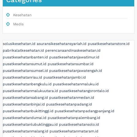
Kesehatan
Medis
solusikesehatan.id
asuransikesehatansyariah.id
pusatkesehatanstore.id
pabrikalatkesehatan.id
perencanaandinaskesehatan.id
pusatkesehatanbanten.id
pusatkesehatanjawatimur.id
pusatkesehatansumut.id
pusatkesehatansumbar.id
pusatkesehatansumsel.id
pusatkesehatanjawatengah.id
pusatkesehatanriau.id
pusatkesehatanjambi.id
pusatkesehatanbengkulu.id
pusatkesehatanmaluku.id
pusatkesehatanmalukuutara.id
pusatkesehatangorontalo.id
pusatkesehatansabang.id
pusatkesehatanmedan.id
pusatkesehatanbinjai.id
pusatkesehatanpadang.id
pusatkesehatanbukittinggi.id
pusatkesehatanpadangpanjang.id
pusatkesehatandumai.id
pusatkesehatanpalembang.id
pusatkesehatanlubuklinggau.id
pusatkesehatansolo.id
pusatkesehatanmalang.id
pusatkesehatanmataram.id