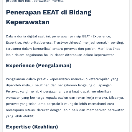
proses dan hasil perawatan mereka.
Penerapan EEAT di Bidang
Keperawatan
Dalam dunia digital saat ini, penerapan prinsip EEAT (Experience,
Expertise, Authoritativeness, Trustworthiness) menjadi semakin penting,
terutama dalam komunikasi antara perawat dan pasien. Mari kita lihat
lebih dalam bagaimana hal ini dapat diterapkan dalam keperawatan.
Experience (Pengalaman)
Pengalaman dalam praktik keperawatan mencakup keterampilan yang
diperoleh melalui pelatihan dan pengalaman langsung di lapangan.
Perawat yang memiliki pengalaman yang kuat dapat memberikan
wawasan yang berharga kepada pasien dan rekan kerja mereka. Misalnya,
perawat yang telah lama berpraktik mungkin lebih memahami cara
merespons situasi darurat dengan lebih baik dan memberikan perawatan
yang lebih efektif.
Expertise (Keahlian)