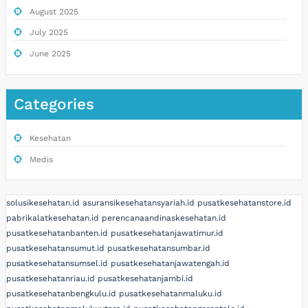
August 2025
July 2025
June 2025
Categories
Kesehatan
Medis
solusikesehatan.id
asuransikesehatansyariah.id
pusatkesehatanstore.id
pabrikalatkesehatan.id
perencanaandinaskesehatan.id
pusatkesehatanbanten.id
pusatkesehatanjawatimur.id
pusatkesehatansumut.id
pusatkesehatansumbar.id
pusatkesehatansumsel.id
pusatkesehatanjawatengah.id
pusatkesehatanriau.id
pusatkesehatanjambi.id
pusatkesehatanbengkulu.id
pusatkesehatanmaluku.id