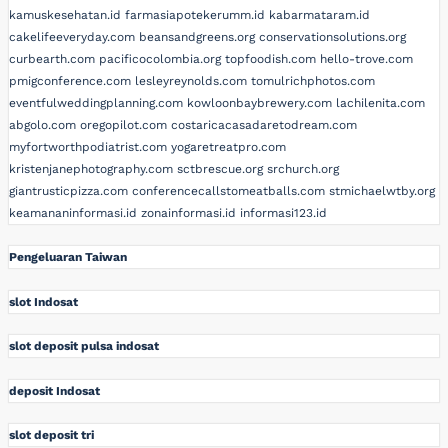
kamuskesehatan.id
farmasiapotekerumm.id
kabarmataram.id
cakelifeeveryday.com
beansandgreens.org
conservationsolutions.org
curbearth.com
pacificocolombia.org
topfoodish.com
hello-trove.com
pmigconference.com
lesleyreynolds.com
tomulrichphotos.com
eventfulweddingplanning.com
kowloonbaybrewery.com
lachilenita.com
abgolo.com
oregopilot.com
costaricacasadaretodream.com
myfortworthpodiatrist.com
yogaretreatpro.com
kristenjanephotography.com
sctbrescue.org
srchurch.org
giantrusticpizza.com
conferencecallstomeatballs.com
stmichaelwtby.org
keamananinformasi.id
zonainformasi.id
informasi123.id
Pengeluaran Taiwan
slot Indosat
slot deposit pulsa indosat
deposit Indosat
slot deposit tri