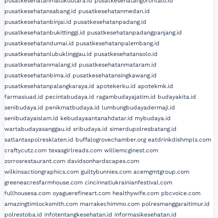
pusatkesehatanmalukuutara.id
pusatkesehatangorontalo.id
pusatkesehatansabang.id
pusatkesehatanmedan.id
pusatkesehatanbinjai.id
pusatkesehatanpadang.id
pusatkesehatanbukittinggi.id
pusatkesehatanpadangpanjang.id
pusatkesehatandumai.id
pusatkesehatanpalembang.id
pusatkesehatanlubuklinggau.id
pusatkesehatansolo.id
pusatkesehatanmalang.id
pusatkesehatanmataram.id
pusatkesehatanbima.id
pusatkesehatansingkawang.id
pusatkesehatanpalangkaraya.id
apotekerku.id
apotekmk.id
farmasiuad.id
pecintabudaya.id
ragambudayajatim.id
budayakita.id
senibudaya.id
penikmatbudaya.id
lumbungbudayadermaji.id
senibudayaislam.id
kebudayaantanahdatar.id
mybudaya.id
wartabudayasanggau.id
sribudaya.id
simerdupolresbatang.id
satlantaspolresklaten.id
buffalogrovechamber.org
eatdrinkdishmpls.com
craftycutz.com
texasgirlreads.com
williemcginest.com
zorrosrestaurant.com
davidsonhardscapes.com
wilkinsactiongraphics.com
guiltybunnies.com
acemgmtgroup.com
greeneacresfarmhouse.com
cincinnatiukrainianfestival.com
fullhousesa.com
oyaguerefineart.com
healthywife.com
pbcvoice.com
amazingtimlocksmith.com
marrakechimmo.com
polresmanggaraitimur.id
polrestoba.id
infotentangkesehatan.id
informasikesehatan.id