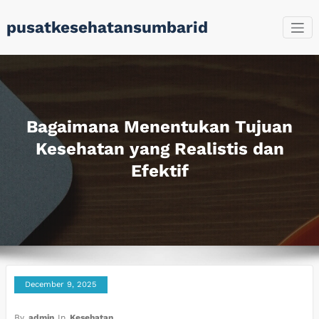
Skip
pusatkesehatansumbarid
to
content
Bagaimana Menentukan Tujuan
Kesehatan yang Realistis dan
Efektif
December 9, 2025
By
admin
In
Kesehatan