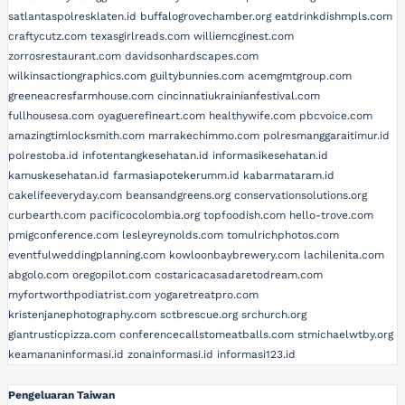
satlantaspolresklaten.id
buffalogrovechamber.org
eatdrinkdishmpls.com
craftycutz.com
texasgirlreads.com
williemcginest.com
zorrosrestaurant.com
davidsonhardscapes.com
wilkinsactiongraphics.com
guiltybunnies.com
acemgmtgroup.com
greeneacresfarmhouse.com
cincinnatiukrainianfestival.com
fullhousesa.com
oyaguerefineart.com
healthywife.com
pbcvoice.com
amazingtimlocksmith.com
marrakechimmo.com
polresmanggaraitimur.id
polrestoba.id
infotentangkesehatan.id
informasikesehatan.id
kamuskesehatan.id
farmasiapotekerumm.id
kabarmataram.id
cakelifeeveryday.com
beansandgreens.org
conservationsolutions.org
curbearth.com
pacificocolombia.org
topfoodish.com
hello-trove.com
pmigconference.com
lesleyreynolds.com
tomulrichphotos.com
eventfulweddingplanning.com
kowloonbaybrewery.com
lachilenita.com
abgolo.com
oregopilot.com
costaricacasadaretodream.com
myfortworthpodiatrist.com
yogaretreatpro.com
kristenjanephotography.com
sctbrescue.org
srchurch.org
giantrusticpizza.com
conferencecallstomeatballs.com
stmichaelwtby.org
keamananinformasi.id
zonainformasi.id
informasi123.id
Pengeluaran Taiwan