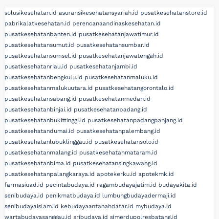
solusikesehatan.id
asuransikesehatansyariah.id
pusatkesehatanstore.id
pabrikalatkesehatan.id
perencanaandinaskesehatan.id
pusatkesehatanbanten.id
pusatkesehatanjawatimur.id
pusatkesehatansumut.id
pusatkesehatansumbar.id
pusatkesehatansumsel.id
pusatkesehatanjawatengah.id
pusatkesehatanriau.id
pusatkesehatanjambi.id
pusatkesehatanbengkulu.id
pusatkesehatanmaluku.id
pusatkesehatanmalukuutara.id
pusatkesehatangorontalo.id
pusatkesehatansabang.id
pusatkesehatanmedan.id
pusatkesehatanbinjai.id
pusatkesehatanpadang.id
pusatkesehatanbukittinggi.id
pusatkesehatanpadangpanjang.id
pusatkesehatandumai.id
pusatkesehatanpalembang.id
pusatkesehatanlubuklinggau.id
pusatkesehatansolo.id
pusatkesehatanmalang.id
pusatkesehatanmataram.id
pusatkesehatanbima.id
pusatkesehatansingkawang.id
pusatkesehatanpalangkaraya.id
apotekerku.id
apotekmk.id
farmasiuad.id
pecintabudaya.id
ragambudayajatim.id
budayakita.id
senibudaya.id
penikmatbudaya.id
lumbungbudayadermaji.id
senibudayaislam.id
kebudayaantanahdatar.id
mybudaya.id
wartabudayasanggau.id
sribudaya.id
simerdupolresbatang.id