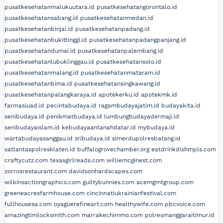
pusatkesehatanmalukuutara.id
pusatkesehatangorontalo.id
pusatkesehatansabang.id
pusatkesehatanmedan.id
pusatkesehatanbinjai.id
pusatkesehatanpadang.id
pusatkesehatanbukittinggi.id
pusatkesehatanpadangpanjang.id
pusatkesehatandumai.id
pusatkesehatanpalembang.id
pusatkesehatanlubuklinggau.id
pusatkesehatansolo.id
pusatkesehatanmalang.id
pusatkesehatanmataram.id
pusatkesehatanbima.id
pusatkesehatansingkawang.id
pusatkesehatanpalangkaraya.id
apotekerku.id
apotekmk.id
farmasiuad.id
pecintabudaya.id
ragambudayajatim.id
budayakita.id
senibudaya.id
penikmatbudaya.id
lumbungbudayadermaji.id
senibudayaislam.id
kebudayaantanahdatar.id
mybudaya.id
wartabudayasanggau.id
sribudaya.id
simerdupolresbatang.id
satlantaspolresklaten.id
buffalogrovechamber.org
eatdrinkdishmpls.com
craftycutz.com
texasgirlreads.com
williemcginest.com
zorrosrestaurant.com
davidsonhardscapes.com
wilkinsactiongraphics.com
guiltybunnies.com
acemgmtgroup.com
greeneacresfarmhouse.com
cincinnatiukrainianfestival.com
fullhousesa.com
oyaguerefineart.com
healthywife.com
pbcvoice.com
amazingtimlocksmith.com
marrakechimmo.com
polresmanggaraitimur.id