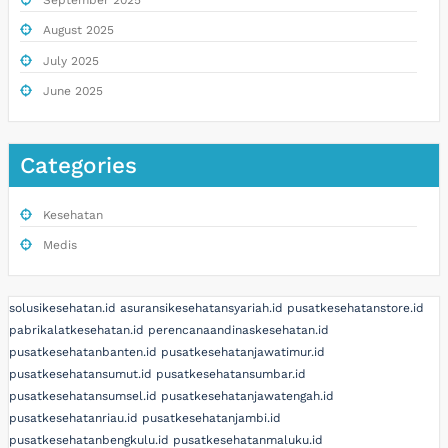
August 2025
July 2025
June 2025
Categories
Kesehatan
Medis
solusikesehatan.id
asuransikesehatansyariah.id
pusatkesehatanstore.id
pabrikalatkesehatan.id
perencanaandinaskesehatan.id
pusatkesehatanbanten.id
pusatkesehatanjawatimur.id
pusatkesehatansumut.id
pusatkesehatansumbar.id
pusatkesehatansumsel.id
pusatkesehatanjawatengah.id
pusatkesehatanriau.id
pusatkesehatanjambi.id
pusatkesehatanbengkulu.id
pusatkesehatanmaluku.id