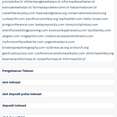
polrestoba.id
infotentangkesehatan.id
informasikesehatan.id
kamuskesehatan.id
farmasiapotekerumm.id
kabarmataram.id
cakelifeeveryday.com
beansandgreens.org
conservationsolutions.org
curbearth.com
pacificocolombia.org
topfoodish.com
hello-trove.com
pmigconference.com
lesleyreynolds.com
tomulrichphotos.com
eventfulweddingplanning.com
kowloonbaybrewery.com
lachilenita.com
abgolo.com
oregopilot.com
costaricacasadaretodream.com
myfortworthpodiatrist.com
yogaretreatpro.com
kristenjanephotography.com
sctbrescue.org
srchurch.org
giantrusticpizza.com
conferencecallstomeatballs.com
stmichaelwtby.org
keamananinformasi.id
zonainformasi.id
informasi123.id
Pengeluaran Taiwan
slot Indosat
slot deposit pulsa indosat
deposit Indosat