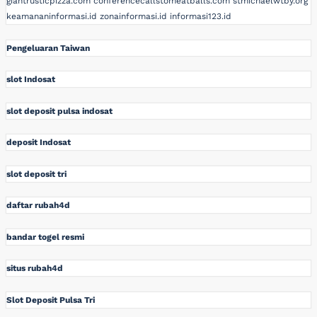
giantrusticpizza.com
conferencecallstomeatballs.com
stmichaelwtby.org
keamananinformasi.id
zonainformasi.id
informasi123.id
Pengeluaran Taiwan
slot Indosat
slot deposit pulsa indosat
deposit Indosat
slot deposit tri
daftar rubah4d
bandar togel resmi
situs rubah4d
Slot Deposit Pulsa Tri