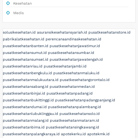
Kesehatan
Medis
solusikesehatan.id
asuransikesehatansyariah.id
pusatkesehatanstore.id
pabrikalatkesehatan.id
perencanaandinaskesehatan.id
pusatkesehatanbanten.id
pusatkesehatanjawatimur.id
pusatkesehatansumut.id
pusatkesehatansumbar.id
pusatkesehatansumsel.id
pusatkesehatanjawatengah.id
pusatkesehatanriau.id
pusatkesehatanjambi.id
pusatkesehatanbengkulu.id
pusatkesehatanmaluku.id
pusatkesehatanmalukuutara.id
pusatkesehatangorontalo.id
pusatkesehatansabang.id
pusatkesehatanmedan.id
pusatkesehatanbinjai.id
pusatkesehatanpadang.id
pusatkesehatanbukittinggi.id
pusatkesehatanpadangpanjang.id
pusatkesehatandumai.id
pusatkesehatanpalembang.id
pusatkesehatanlubuklinggau.id
pusatkesehatansolo.id
pusatkesehatanmalang.id
pusatkesehatanmataram.id
pusatkesehatanbima.id
pusatkesehatansingkawang.id
pusatkesehatanpalangkaraya.id
apotekerku.id
apotekmk.id