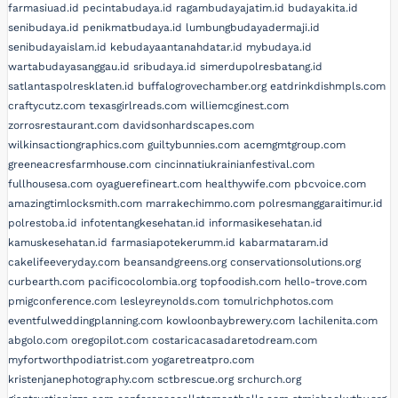
farmasiuad.id
pecintabudaya.id
ragambudayajatim.id
budayakita.id
senibudaya.id
penikmatbudaya.id
lumbungbudayadermaji.id
senibudayaislam.id
kebudayaantanahdatar.id
mybudaya.id
wartabudayasanggau.id
sribudaya.id
simerdupolresbatang.id
satlantaspolresklaten.id
buffalogrovechamber.org
eatdrinkdishmpls.com
craftycutz.com
texasgirlreads.com
williemcginest.com
zorrosrestaurant.com
davidsonhardscapes.com
wilkinsactiongraphics.com
guiltybunnies.com
acemgmtgroup.com
greeneacresfarmhouse.com
cincinnatiukrainianfestival.com
fullhousesa.com
oyaguerefineart.com
healthywife.com
pbcvoice.com
amazingtimlocksmith.com
marrakechimmo.com
polresmanggaraitimur.id
polrestoba.id
infotentangkesehatan.id
informasikesehatan.id
kamuskesehatan.id
farmasiapotekerumm.id
kabarmataram.id
cakelifeeveryday.com
beansandgreens.org
conservationsolutions.org
curbearth.com
pacificocolombia.org
topfoodish.com
hello-trove.com
pmigconference.com
lesleyreynolds.com
tomulrichphotos.com
eventfulweddingplanning.com
kowloonbaybrewery.com
lachilenita.com
abgolo.com
oregopilot.com
costaricacasadaretodream.com
myfortworthpodiatrist.com
yogaretreatpro.com
kristenjanephotography.com
sctbrescue.org
srchurch.org