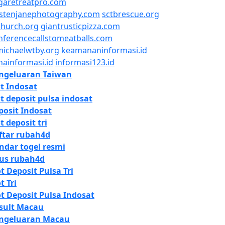
garetreatpro.com
istenjanephotography.com
sctbrescue.org
church.org
giantrusticpizza.com
nferencecallstomeatballs.com
michaelwtby.org
keamananinformasi.id
nainformasi.id
informasi123.id
ngeluaran Taiwan
ot Indosat
ot deposit pulsa indosat
posit Indosat
t deposit tri
ftar rubah4d
ndar togel resmi
tus rubah4d
ot Deposit Pulsa Tri
t Tri
ot Deposit Pulsa Indosat
sult Macau
ngeluaran Macau