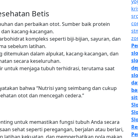
yo
kr
esehatan Betis
sr
co
buhan dan perbaikan otot. Sumber baik protein
st
r, dan kacang-kacangan.
zo
rbohidrat kompleks seperti biji-bijian, sayuran, dan
Pe
ma sebelum latihan.
sl
ang ditemukan dalam alpukat, kacang-kacangan, dan
sl
hatan secara keseluruhan.
de
ir untuk menjaga tubuh terhidrasi, terutama saat
slo
da
enyatakan bahwa “Nutrisi yang seimbang dan cukup
ba
ehatan otot dan mencegah cedera.”
si
Sl
Slo
Sl
enting untuk memastikan fungsi tubuh Anda secara
Re
an sehat seperti peregangan, berjalan atau berlari,
Pe
n latihan kekuatan, dan memperhatikan pola makan