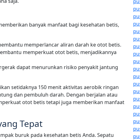
na saja.
pu
pu
pu
pu
 memberikan banyak manfaat bagi kesehatan betis,
pu
pu
i membantu memperlancar aliran darah ke otot betis.
pu
 membantu memperkuat otot betis, menjadikannya
pu
pu
bergerak dapat menurunkan risiko penyakit jantung
pu
pu
pu
an setidaknya 150 menit aktivitas aerobik ringan
pu
ntung dan pembuluh darah. Dengan berjalan atau
pu
emperkuat otot betis tetapi juga memberikan manfaat
pu
pu
yang Tepat
pu
pu
mpak buruk pada kesehatan betis Anda. Sepatu
pu