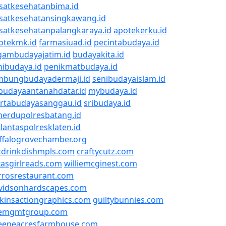
satkesehatanbima.id
satkesehatansingkawang.id
satkesehatanpalangkaraya.id
apotekerku.id
otekmk.id
farmasiuad.id
pecintabudaya.id
gambudayajatim.id
budayakita.id
nibudaya.id
penikmatbudaya.id
mbungbudayadermaji.id
senibudayaislam.id
budayaantanahdatar.id
mybudaya.id
rtabudayasanggau.id
sribudaya.id
merdupolresbatang.id
tlantaspolresklaten.id
ffalogrovechamber.org
tdrinkdishmpls.com
craftycutz.com
xasgirlreads.com
williemcginest.com
rrosrestaurant.com
vidsonhardscapes.com
lkinsactiongraphics.com
guiltybunnies.com
emgmtgroup.com
eeneacresfarmhouse.com