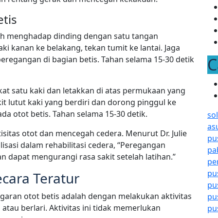
tis
ilah menghadap dinding dengan satu tangan
 kanan ke belakang, tekan tumit ke lantai. Jaga
peregangan di bagian betis. Tahan selama 15-30 detik
C
gkat satu kaki dan letakkan di atas permukaan yang
kit lutut kaki yang berdiri dan dorong pinggul ke
 otot betis. Tahan selama 15-30 detik.
so
as
sitas otot dan mencegah cedera. Menurut Dr. Julie
pu
lisasi dalam rehabilitasi cedera, “Peregangan
pa
 dapat mengurangi rasa sakit setelah latihan.”
pe
pu
ecara Teratur
pu
garan otot betis adalah dengan melakukan aktivitas
pu
 atau berlari. Aktivitas ini tidak memerlukan
pu