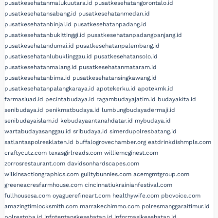
pusatkesehatanmalukuutara.id
pusatkesehatangorontalo.id
pusatkesehatansabang.id
pusatkesehatanmedan.id
pusatkesehatanbinjai.id
pusatkesehatanpadang.id
pusatkesehatanbukittinggi.id
pusatkesehatanpadangpanjang.id
pusatkesehatandumai.id
pusatkesehatanpalembang.id
pusatkesehatanlubuklinggau.id
pusatkesehatansolo.id
pusatkesehatanmalang.id
pusatkesehatanmataram.id
pusatkesehatanbima.id
pusatkesehatansingkawang.id
pusatkesehatanpalangkaraya.id
apotekerku.id
apotekmk.id
farmasiuad.id
pecintabudaya.id
ragambudayajatim.id
budayakita.id
senibudaya.id
penikmatbudaya.id
lumbungbudayadermaji.id
senibudayaislam.id
kebudayaantanahdatar.id
mybudaya.id
wartabudayasanggau.id
sribudaya.id
simerdupolresbatang.id
satlantaspolresklaten.id
buffalogrovechamber.org
eatdrinkdishmpls.com
craftycutz.com
texasgirlreads.com
williemcginest.com
zorrosrestaurant.com
davidsonhardscapes.com
wilkinsactiongraphics.com
guiltybunnies.com
acemgmtgroup.com
greeneacresfarmhouse.com
cincinnatiukrainianfestival.com
fullhousesa.com
oyaguerefineart.com
healthywife.com
pbcvoice.com
amazingtimlocksmith.com
marrakechimmo.com
polresmanggaraitimur.id
polrestoba.id
infotentangkesehatan.id
informasikesehatan.id