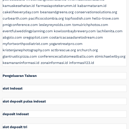
kamuskesehatan.id
farmasiapotekerumm.id
kabarmataram.id
cakelifeeveryday.com
beansandgreens.org
conservationsolutions.org
curbearth.com
pacificocolombia.org
topfoodish.com
hello-trove.com
pmigconference.com
lesleyreynolds.com
tomulrichphotos.com
eventfulweddingplanning.com
kowloonbaybrewery.com
lachilenita.com
abgolo.com
oregopilot.com
costaricacasadaretodream.com
myfortworthpodiatrist.com
yogaretreatpro.com
kristenjanephotography.com
sctbrescue.org
srchurch.org
giantrusticpizza.com
conferencecallstomeatballs.com
stmichaelwtby.org
keamananinformasi.id
zonainformasi.id
informasi123.id
Pengeluaran Taiwan
slot Indosat
slot deposit pulsa indosat
deposit Indosat
slot deposit tri