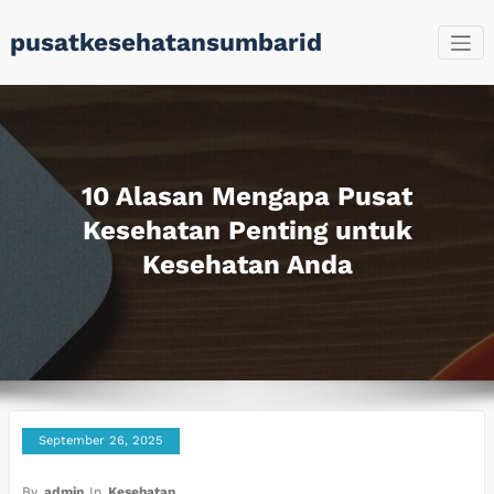
Skip
pusatkesehatansumbarid
to
content
10 Alasan Mengapa Pusat
Kesehatan Penting untuk
Kesehatan Anda
September 26, 2025
By
admin
In
Kesehatan