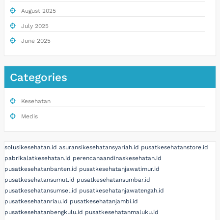
August 2025
July 2025
June 2025
Categories
Kesehatan
Medis
solusikesehatan.id
asuransikesehatansyariah.id
pusatkesehatanstore.id
pabrikalatkesehatan.id
perencanaandinaskesehatan.id
pusatkesehatanbanten.id
pusatkesehatanjawatimur.id
pusatkesehatansumut.id
pusatkesehatansumbar.id
pusatkesehatansumsel.id
pusatkesehatanjawatengah.id
pusatkesehatanriau.id
pusatkesehatanjambi.id
pusatkesehatanbengkulu.id
pusatkesehatanmaluku.id